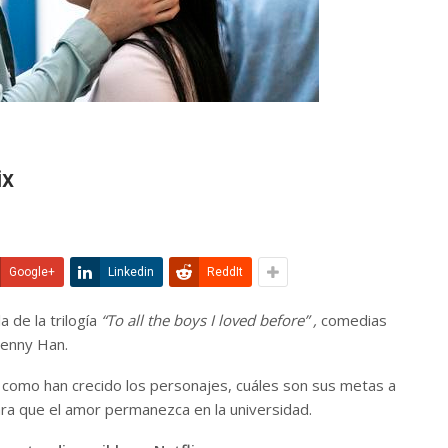
ix
Google+
Linkedin
ReddIt
a de la trilogía
“To all the boys I loved before” ,
comedias
Jenny Han.
 como han crecido los personajes, cuáles son sus metas a
ra que el amor permanezca en la universidad.