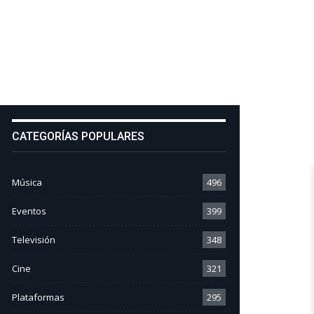
CATEGORÍAS POPULARES
Música
496
Eventos
399
Televisión
348
Cine
321
Plataformas
295