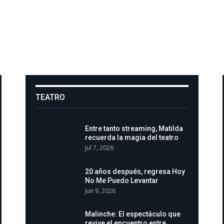
TEATRO
Entre tanto streaming, Matilda
recuerda la magia del teatro
Jul 7, 2026
20 años después, regresa Hoy
No Me Puedo Levantar
Jun 9, 2026
Malinche: El espectáculo que
revive el encuentro entre…