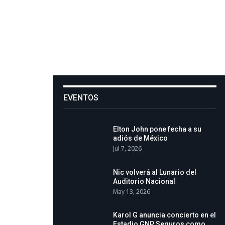
EVENTOS
Elton John pone fecha a su
adiós de México
Jul 7, 2026
Nic volverá al Lunario del
Auditorio Nacional
May 13, 2026
Karol G anuncia concierto en el
Estadio GNP Seguros como…