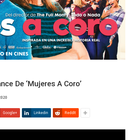
nce De ‘Mujeres A Coro’
2020
Google+
Linkedin
ReddIt