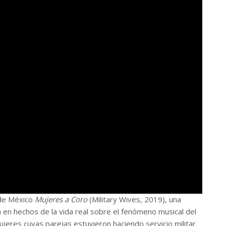
de México
Mujeres a Coro
(Military Wives, 2019), una
a en hechos de la vida real sobre el fenómeno musical del
ujeres cuyas parejas estuvieron haciendo servicio militar